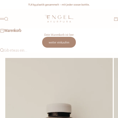
Zum Inhalt springen
11,4 kg plastik gesammelt – mit jeder ocean bottle.
Engel Ayurpura Collection
Suche
Wa
Menü
Warenkorb
Dein Warenkorb ist leer
weiter einkaufen
Gib etwas ein...