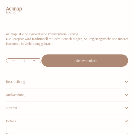
Acimap
Angebot
€32,50
Acimap ist eine ayurvedische Pflanzenformulierung.
Die Rezeptur wird traditionell mit dem Bereich Magen, Säuregleichgewicht und innerer
Harmonie in Verbindung gebracht.
Anzahl verringern
Anzahl erhöhen
in den warenkorb
Beschreibung
Andwendung
Zutaten
Details